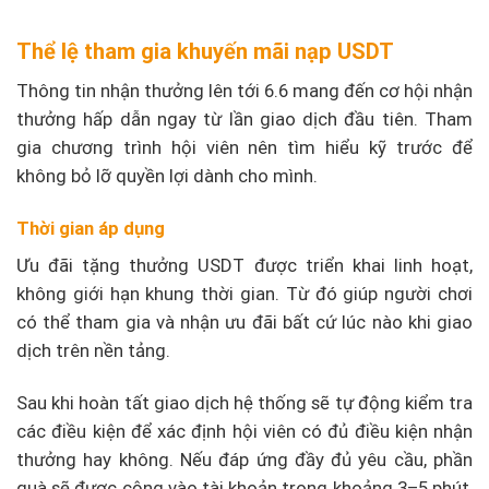
Thể lệ tham gia khuyến mãi nạp USDT
Thông tin nhận thưởng lên tới 6.6 mang đến cơ hội nhận
thưởng hấp dẫn ngay từ lần giao dịch đầu tiên. Tham
gia chương trình hội viên nên tìm hiểu kỹ trước để
không bỏ lỡ quyền lợi dành cho mình.
Thời gian áp dụng
Ưu đãi tặng thưởng USDT được triển khai linh hoạt,
không giới hạn khung thời gian. Từ đó giúp người chơi
có thể tham gia và nhận ưu đãi bất cứ lúc nào khi giao
dịch trên nền tảng.
Sau khi hoàn tất giao dịch hệ thống sẽ tự động kiểm tra
các điều kiện để xác định hội viên có đủ điều kiện nhận
thưởng hay không. Nếu đáp ứng đầy đủ yêu cầu, phần
quà sẽ được cộng vào tài khoản trong khoảng 3–5 phút,