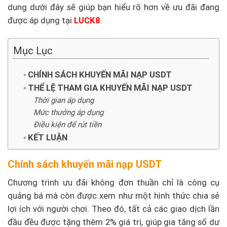
dung dưới đây sẽ giúp bạn hiểu rõ hơn về ưu đãi đang
được áp dụng tại
LUCK8
.
Mục Lục
CHÍNH SÁCH KHUYẾN MÃI NẠP USDT
THỂ LỆ THAM GIA KHUYẾN MÃI NẠP USDT
Thời gian áp dụng
Mức thưởng áp dụng
Điều kiện để rút tiền
KẾT LUẬN
Chính sách khuyến mãi nạp USDT
Chương trình ưu đãi không đơn thuần chỉ là công cụ
quảng bá mà còn được xem như một hình thức chia sẻ
lợi ích với người chơi. Theo đó, tất cả các giao dịch lần
đầu đều được tặng thêm 2% giá trị, giúp gia tăng số dư