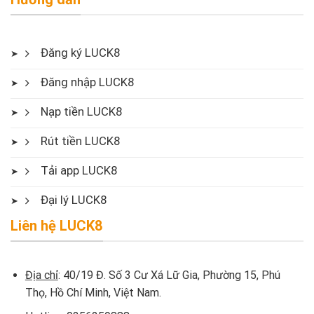
Đăng ký LUCK8
Đăng nhập LUCK8
Nạp tiền LUCK8
Rút tiền LUCK8
Tải app LUCK8
Đại lý LUCK8
Liên hệ LUCK8
Địa chỉ
: 40/19 Đ. Số 3 Cư Xá Lữ Gia, Phường 15, Phú
Thọ, Hồ Chí Minh, Việt Nam.