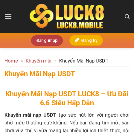
Skip
to
content
Đăng nhập
Đăng ký
Home
»
Khuyến mãi
»
Khuyến Mãi Nạp USDT
Khuyến Mãi Nạp USDT
Khuyến Mãi Nạp USDT LUCK8 – Ưu Đãi
6.6 Siêu Hấp Dẫn
Khuyến mãi nạp USDT
tạo sức hút lớn với người chơi
nhờ mức thưởng cực khủng. Nếu bạn đang tìm một sân
chơi vừa thú vị vừa mang lại nhiều lợi ích thiết thực, nội