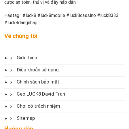
cược an toàn, thú vị và đầy hấp dẫn.
Hastag : #luck8 #luck8mobile #luck8cassino #luck8333
#luck8dangnhap
Về chúng tôi
Giới thiệu
Điều khoản sử dụng
Chính sách bảo mật
Ceo LUCK8 David Tran
Chơi có trách nhiệm
Sitemap
Hướng dẫn