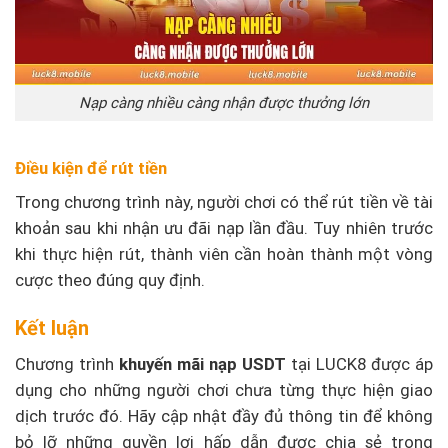
Nạp càng nhiều càng nhận được thưởng lớn
Điều kiện để rút tiền
Trong chương trình này, người chơi có thể rút tiền về tài
khoản sau khi nhận ưu đãi nạp lần đầu. Tuy nhiên trước
khi thực hiện rút, thành viên cần hoàn thành một vòng
cược theo đúng quy định.
Kết luận
Chương trình
khuyến mãi nạp USDT
tại LUCK8 được áp
dụng cho những người chơi chưa từng thực hiện giao
dịch trước đó. Hãy cập nhật đầy đủ thông tin để không
bỏ lỡ những quyền lợi hấp dẫn được chia sẻ trong