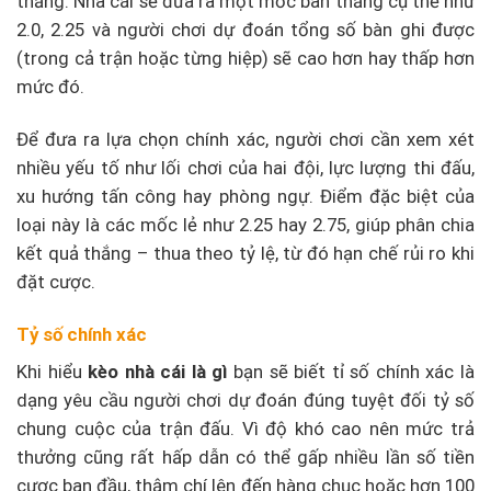
thắng. Nhà cái sẽ đưa ra một mốc bàn thắng cụ thể như
2.0, 2.25 và người chơi dự đoán tổng số bàn ghi được
(trong cả trận hoặc từng hiệp) sẽ cao hơn hay thấp hơn
mức đó.
Để đưa ra lựa chọn chính xác, người chơi cần xem xét
nhiều yếu tố như lối chơi của hai đội, lực lượng thi đấu,
xu hướng tấn công hay phòng ngự. Điểm đặc biệt của
loại này là các mốc lẻ như 2.25 hay 2.75, giúp phân chia
kết quả thắng – thua theo tỷ lệ, từ đó hạn chế rủi ro khi
đặt cược.
Tỷ số chính xác
Khi hiểu
kèo nhà cái là gì
bạn sẽ biết tỉ số chính xác là
dạng yêu cầu người chơi dự đoán đúng tuyệt đối tỷ số
chung cuộc của trận đấu. Vì độ khó cao nên mức trả
thưởng cũng rất hấp dẫn có thể gấp nhiều lần số tiền
cược ban đầu, thậm chí lên đến hàng chục hoặc hơn 100