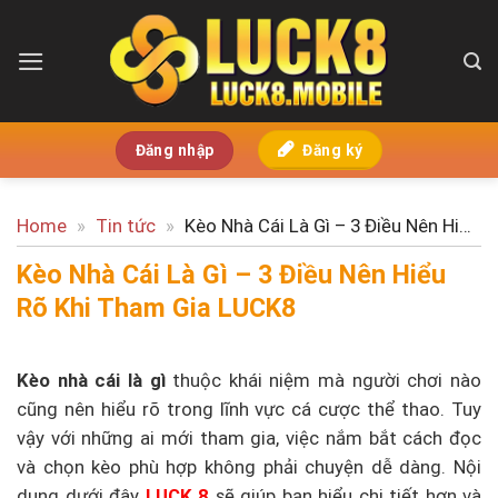
Skip
to
content
Đăng nhập
Đăng ký
Home
»
Tin tức
»
Kèo Nhà Cái Là Gì – 3 Điều Nên Hiểu
Rõ Khi Tham Gia LUCK8
Kèo Nhà Cái Là Gì – 3 Điều Nên Hiểu
Rõ Khi Tham Gia LUCK8
Kèo nhà cái là gì
thuộc khái niệm mà người chơi nào
cũng nên hiểu rõ trong lĩnh vực cá cược thể thao. Tuy
vậy với những ai mới tham gia, việc nắm bắt cách đọc
và chọn kèo phù hợp không phải chuyện dễ dàng. Nội
dung dưới đây
LUCK 8
sẽ giúp bạn hiểu chi tiết hơn và