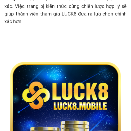
xác. Việc trang bị kiến thức cùng chiến lược hợp lý sẽ
giúp thành viên tham gia LUCK8 đưa ra lựa chọn chính
xác hơn.